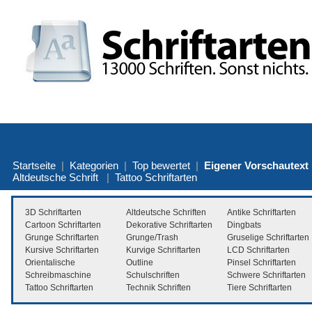
Startseite
|
Kategorien
|
Top bewertet
|
Eigener Vorschautext
Altdeutsche Schrift
|
Tattoo Schriftarten
3D Schriftarten
Altdeutsche Schriften
Antike Schriftarten
Cartoon Schriftarten
Dekorative Schriftarten
Dingbats
Grunge Schriftarten
Grunge/Trash
Gruselige Schriftarten
Kursive Schriftarten
Kurvige Schriftarten
LCD Schriftarten
Orientalische
Outline
Pinsel Schriftarten
Schreibmaschine
Schulschriften
Schwere Schriftarten
Tattoo Schriftarten
Technik Schriften
Tiere Schriftarten