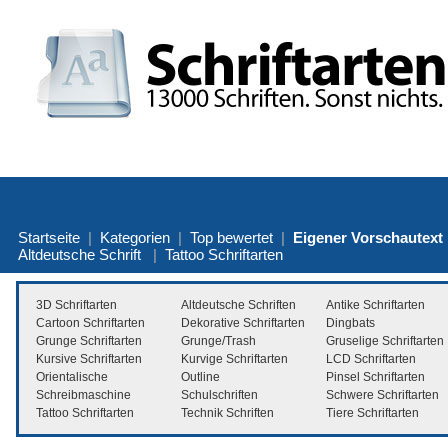
Startseite
|
Kategorien
|
Top bewertet
|
Eigener Vorschautext
Altdeutsche Schrift
|
Tattoo Schriftarten
3D Schriftarten
Altdeutsche Schriften
Antike Schriftarten
Cartoon Schriftarten
Dekorative Schriftarten
Dingbats
Grunge Schriftarten
Grunge/Trash
Gruselige Schriftarten
Kursive Schriftarten
Kurvige Schriftarten
LCD Schriftarten
Orientalische
Outline
Pinsel Schriftarten
Schreibmaschine
Schulschriften
Schwere Schriftarten
Tattoo Schriftarten
Technik Schriften
Tiere Schriftarten