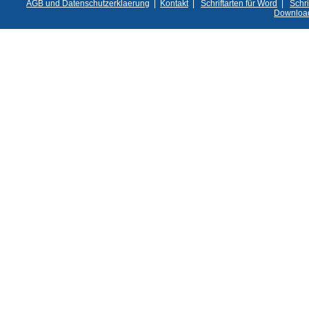
AGB und Datenschutzerklaerung
|
Kontakt
|
Schriftarten für Word
|
Schri
Downloa