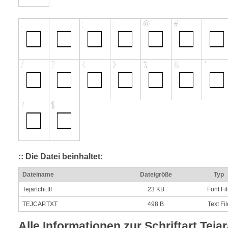
:: Die Datei beinhaltet:
Dateiname
Dateigröße
Typ
Tejartchi.ttf
23 KB
Font Fi
TEJCAP.TXT
498 B
Text Fil
Alle Informationen zur Schriftart Tejar