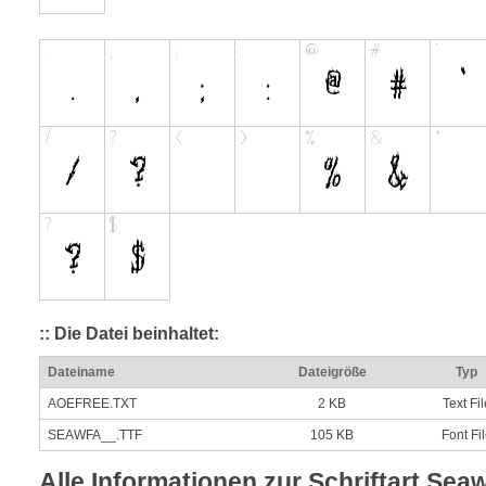
:: Die Datei beinhaltet:
Dateiname
Dateigröße
Typ
AOEFREE.TXT
2 KB
Text Fil
SEAWFA__.TTF
105 KB
Font Fi
Alle Informationen zur Schriftart Sea