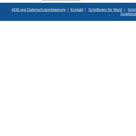
AGB und Datenschutzerklaerung
|
Kontakt
|
Schriftarten für Word
|
Schri
Downloa