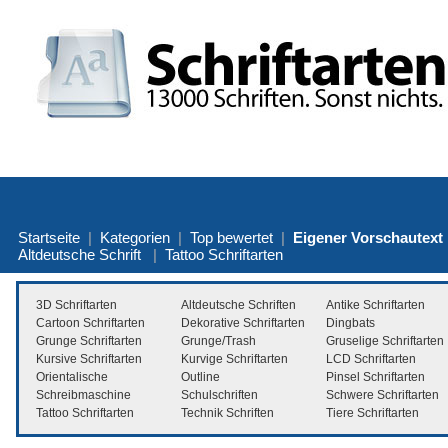
Startseite
|
Kategorien
|
Top bewertet
|
Eigener Vorschautext
Altdeutsche Schrift
|
Tattoo Schriftarten
3D Schriftarten
Altdeutsche Schriften
Antike Schriftarten
Cartoon Schriftarten
Dekorative Schriftarten
Dingbats
Grunge Schriftarten
Grunge/Trash
Gruselige Schriftarten
Kursive Schriftarten
Kurvige Schriftarten
LCD Schriftarten
Orientalische
Outline
Pinsel Schriftarten
Schreibmaschine
Schulschriften
Schwere Schriftarten
Tattoo Schriftarten
Technik Schriften
Tiere Schriftarten