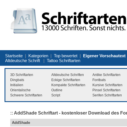
Startseite
|
Kategorien
|
Top bewertet
|
Eigener Vorschautext
Altdeutsche Schrift
|
Tattoo Schriftarten
3D Schriftarten
Altdeutsche Schriften
Antike Schriftarten
Dingbats
Eckige Schriftarten
Fontbats
Initialien
Kompakte Schriftarten
Kursive Schriftarten
Orientalische
Outline
Pinsel Schriftarten
Schwere Schriftarten
Script
Serifen Schriftarten
:: AddShade Schriftart - kostenloser Download des Fon
AddShade