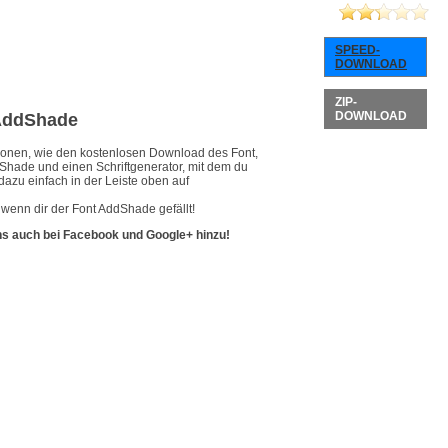
SPEED-
DOWNLOAD
ZIP-
DOWNLOAD
 AddShade
ationen, wie den kostenlosen Download des Font,
dShade und einen Schriftgenerator, mit dem du
dazu einfach in der Leiste oben auf
wenn dir der Font AddShade gefällt!
ns auch bei Facebook und Google+ hinzu!