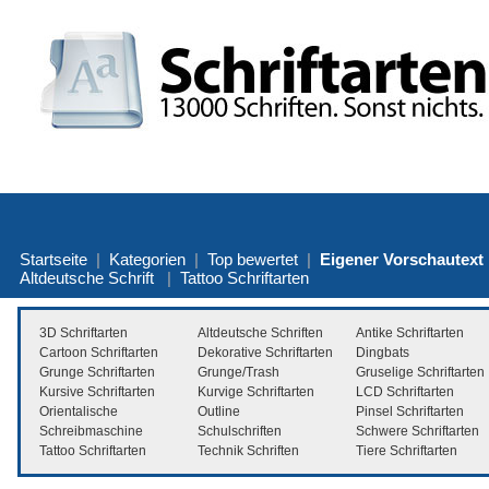
Startseite
|
Kategorien
|
Top bewertet
|
Eigener Vorschautext
Altdeutsche Schrift
|
Tattoo Schriftarten
3D Schriftarten
Altdeutsche Schriften
Antike Schriftarten
Cartoon Schriftarten
Dekorative Schriftarten
Dingbats
Grunge Schriftarten
Grunge/Trash
Gruselige Schriftarten
Kursive Schriftarten
Kurvige Schriftarten
LCD Schriftarten
Orientalische
Outline
Pinsel Schriftarten
Schreibmaschine
Schulschriften
Schwere Schriftarten
Tattoo Schriftarten
Technik Schriften
Tiere Schriftarten