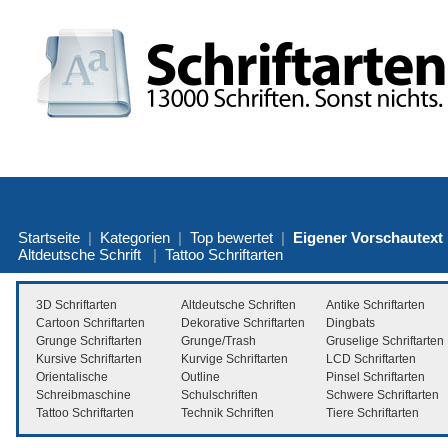
Startseite
|
Kategorien
|
Top bewertet
|
Eigener Vorschautext
Altdeutsche Schrift
|
Tattoo Schriftarten
3D Schriftarten
Altdeutsche Schriften
Antike Schriftarten
Cartoon Schriftarten
Dekorative Schriftarten
Dingbats
Grunge Schriftarten
Grunge/Trash
Gruselige Schriftarten
Kursive Schriftarten
Kurvige Schriftarten
LCD Schriftarten
Orientalische
Outline
Pinsel Schriftarten
Schreibmaschine
Schulschriften
Schwere Schriftarten
Tattoo Schriftarten
Technik Schriften
Tiere Schriftarten