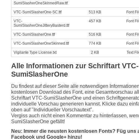
SumiSlasherOneSkinnedRaw.ttf
VTC-SumiSlasherOne-SC.ttf
513 KB
Font Fi
VTC-
457 KB
Font Fi
SumiSlasherOneJitteryBasterd.ttf
VTC-SumiSlasherOne.ttf
516 KB
Font Fi
VTC-SumiSlasherOneSkinned.ttf
774 KB
Font Fi
Vigilante Type License.txt
2 KB
Text Fil
Alle Informationen zur Schriftart VTC-
SumiSlasherOne
Du findest auf dieser Seite alle notwendigen Informatione
kostenlosen Download des Font, eine Gesamtvorschau all
Schriftart VTC-SumiSlasherOne und einen Schriftgenerato
individuelle Vorschau generieren kannst. Klicke dazu einfa
oben auf "Individueller Vorschautext".
Vergiss auch nicht einen Kommentar zu hinterlassen, wen
SumiSlasherOne gefällt!
Neu: Immer die neusten kostenlosen Fonts? Füg uns 
Facebook und Google+ hinzu!