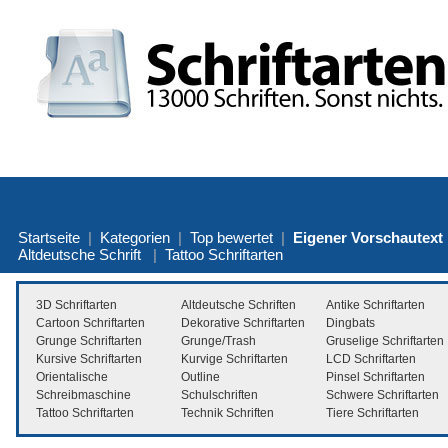
Startseite
|
Kategorien
|
Top bewertet
|
Eigener Vorschautext
Altdeutsche Schrift
|
Tattoo Schriftarten
3D Schriftarten
Altdeutsche Schriften
Antike Schriftarten
Cartoon Schriftarten
Dekorative Schriftarten
Dingbats
Grunge Schriftarten
Grunge/Trash
Gruselige Schriftarten
Kursive Schriftarten
Kurvige Schriftarten
LCD Schriftarten
Orientalische
Outline
Pinsel Schriftarten
Schreibmaschine
Schulschriften
Schwere Schriftarten
Tattoo Schriftarten
Technik Schriften
Tiere Schriftarten