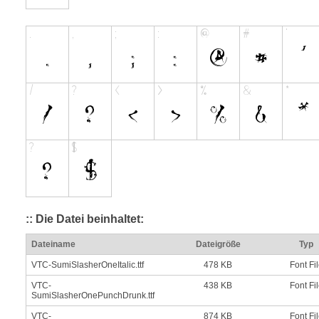
:: Die Datei beinhaltet:
Dateiname
Dateigröße
Typ
VTC-SumiSlasherOneItalic.ttf
478 KB
Font Fi
VTC-
438 KB
Font Fi
SumiSlasherOnePunchDrunk.ttf
VTC-
874 KB
Font Fi