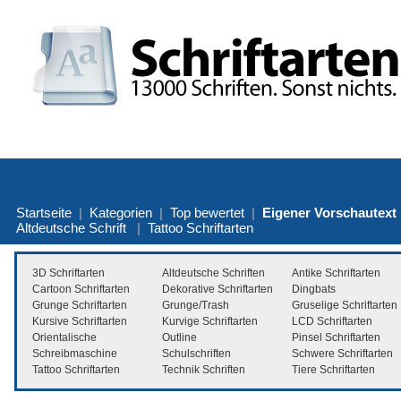
Startseite
|
Kategorien
|
Top bewertet
|
Eigener Vorschautext
Altdeutsche Schrift
|
Tattoo Schriftarten
3D Schriftarten
Altdeutsche Schriften
Antike Schriftarten
Cartoon Schriftarten
Dekorative Schriftarten
Dingbats
Grunge Schriftarten
Grunge/Trash
Gruselige Schriftarten
Kursive Schriftarten
Kurvige Schriftarten
LCD Schriftarten
Orientalische
Outline
Pinsel Schriftarten
Schreibmaschine
Schulschriften
Schwere Schriftarten
Tattoo Schriftarten
Technik Schriften
Tiere Schriftarten