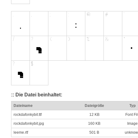
:: Die Datei beinhaltet:
Dateiname
Dateigröße
Typ
rockdafonkybit.ttf
12 KB
Font Fi
rockdafonkybit.jpg
160 KB
Image
leeme.rtf
501 B
unknow