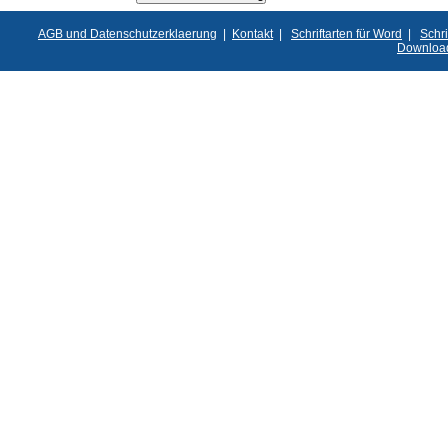
AGB und Datenschutzerklaerung
|
Kontakt
|
Schriftarten für Word
|
Schri
Downloa