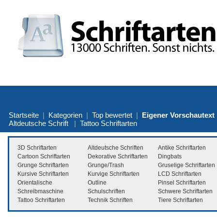
Startseite
|
Kategorien
|
Top bewertet
|
Eigener Vorschautext
Altdeutsche Schrift
|
Tattoo Schriftarten
3D Schriftarten
Altdeutsche Schriften
Antike Schriftarten
Cartoon Schriftarten
Dekorative Schriftarten
Dingbats
Grunge Schriftarten
Grunge/Trash
Gruselige Schriftarten
Kursive Schriftarten
Kurvige Schriftarten
LCD Schriftarten
Orientalische
Outline
Pinsel Schriftarten
Schreibmaschine
Schulschriften
Schwere Schriftarten
Tattoo Schriftarten
Technik Schriften
Tiere Schriftarten