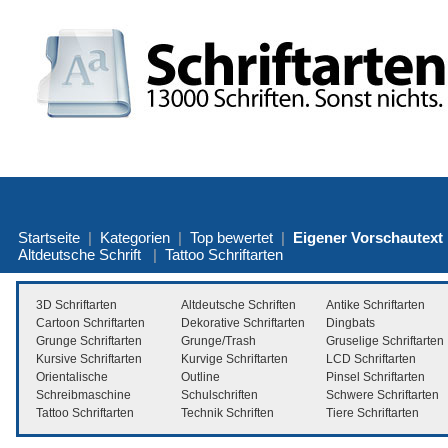
Startseite
|
Kategorien
|
Top bewertet
|
Eigener Vorschautext
Altdeutsche Schrift
|
Tattoo Schriftarten
3D Schriftarten
Altdeutsche Schriften
Antike Schriftarten
Cartoon Schriftarten
Dekorative Schriftarten
Dingbats
Grunge Schriftarten
Grunge/Trash
Gruselige Schriftarten
Kursive Schriftarten
Kurvige Schriftarten
LCD Schriftarten
Orientalische
Outline
Pinsel Schriftarten
Schreibmaschine
Schulschriften
Schwere Schriftarten
Tattoo Schriftarten
Technik Schriften
Tiere Schriftarten