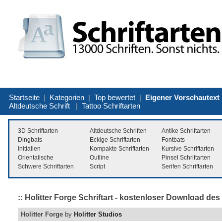
Startseite
|
Kategorien
|
Top bewertet
|
Eigener Vorschautext
Altdeutsche Schrift
|
Tattoo Schriftarten
3D Schriftarten
Altdeutsche Schriften
Antike Schriftarten
Dingbats
Eckige Schriftarten
Fontbats
Initialien
Kompakte Schriftarten
Kursive Schriftarten
Orientalische
Outline
Pinsel Schriftarten
Schwere Schriftarten
Script
Serifen Schriftarten
:: Holitter Forge Schriftart - kostenloser Download des
Holitter Forge
by
Holitter Studios