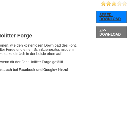
SPEED-
DOWNLOAD
ZIP-
DOWNLOAD
Holitter Forge
ationen, wie den kostenlosen Download des Font,
tter Forge und einen Schriftgenerator, mit dem
ke dazu einfach in der Leiste oben auf
enn dir der Font Holitter Forge gefällt!
ns auch bei Facebook und Google+ hinzu!