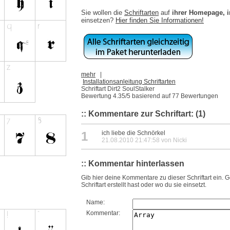
Sie wollen die
Schriftarten
auf
ihrer Homepage, 
einsetzen?
Hier finden Sie Informationen!
mehr
|
Installationsanleitung Schriftarten
Schriftart Dirt2 SoulStalker
Bewertung
4.35
/5 basierend auf
77
Bewertungen
:: Kommentare zur Schriftart: (1)
1
ich liebe die Schnörkel
21.08.2010 21:47:58 von Nicki
:: Kommentar hinterlassen
Gib hier deine Kommentare zu dieser Schriftart ein. 
Schriftart erstellt hast oder wo du sie einsetzt.
Name:
Kommentar: