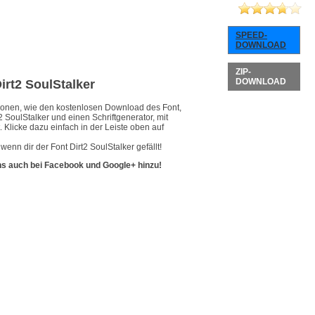
SPEED-
DOWNLOAD
ZIP-
DOWNLOAD
Dirt2 SoulStalker
ationen, wie den kostenlosen Download des Font,
2 SoulStalker und einen Schriftgenerator, mit
 Klicke dazu einfach in der Leiste oben auf
enn dir der Font Dirt2 SoulStalker gefällt!
ns auch bei Facebook und Google+ hinzu!