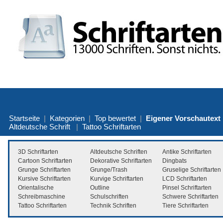
Startseite
|
Kategorien
|
Top bewertet
|
Eigener Vorschautext
Altdeutsche Schrift
|
Tattoo Schriftarten
3D Schriftarten
Altdeutsche Schriften
Antike Schriftarten
Cartoon Schriftarten
Dekorative Schriftarten
Dingbats
Grunge Schriftarten
Grunge/Trash
Gruselige Schriftarten
Kursive Schriftarten
Kurvige Schriftarten
LCD Schriftarten
Orientalische
Outline
Pinsel Schriftarten
Schreibmaschine
Schulschriften
Schwere Schriftarten
Tattoo Schriftarten
Technik Schriften
Tiere Schriftarten