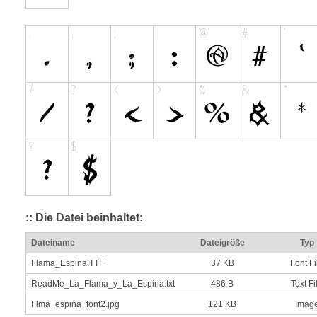
:: Die Datei beinhaltet:
Dateiname
Dateigröße
Typ
Flama_Espina.TTF
37 KB
Font Fi
ReadMe_La_Flama_y_La_Espina.txt
486 B
Text Fi
Flma_espina_font2.jpg
121 KB
Imag