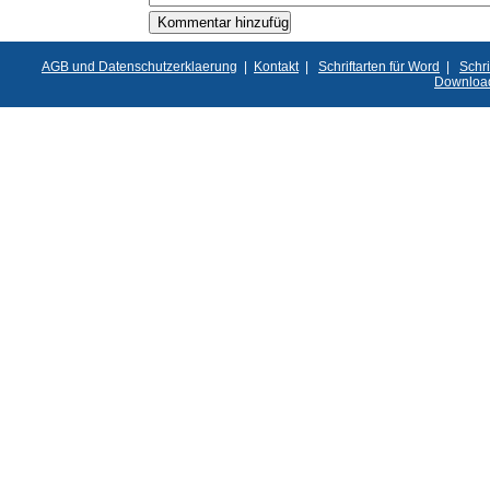
AGB und Datenschutzerklaerung
|
Kontakt
|
Schriftarten für Word
|
Schri
Downloa