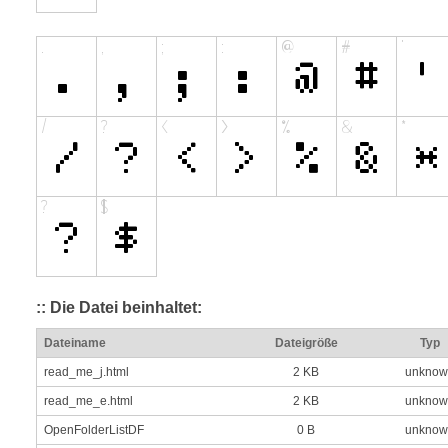
:: Die Datei beinhaltet:
Dateiname
Dateigröße
Typ
read_me_j.html
2 KB
unknow
read_me_e.html
2 KB
unknow
OpenFolderListDF
0 B
unknow