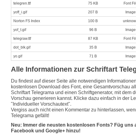
telegren.ttf
75 KB
Font Fi
yoff_i.gif
207 B
Image
Norton FS Index
100 B
unknow
yof_t.gif
96 B
Image
telegraw.ttf
87 KB
Font Fi
dot_blk.gif
35 B
Image
yo.gif
71 B
Image
Alle Informationen zur Schriftart Tel
Du findest auf dieser Seite alle notwendigen Informatione
kostenlosen Download des Font, eine Gesamtvorschau all
Schriftart Telegrama und einen Schriftgenerator, mit dem d
Vorschau generieren kannst. Klicke dazu einfach in der Le
"Individueller Vorschautext".
Vergiss auch nicht einen Kommentar zu hinterlassen, wenn
Telegrama gefällt!
Neu: Immer die neusten kostenlosen Fonts? Füg uns 
Facebook und Google+ hinzu!