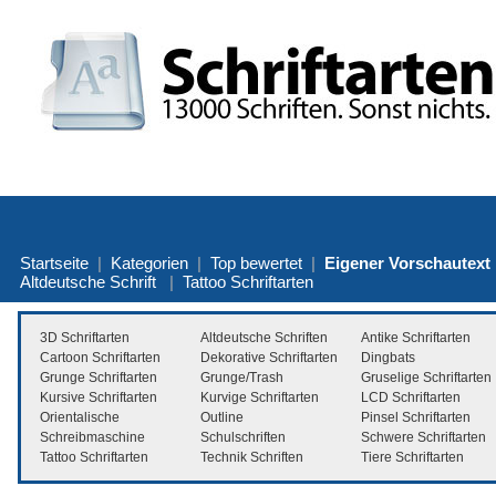
Startseite
|
Kategorien
|
Top bewertet
|
Eigener Vorschautext
Altdeutsche Schrift
|
Tattoo Schriftarten
3D Schriftarten
Altdeutsche Schriften
Antike Schriftarten
Cartoon Schriftarten
Dekorative Schriftarten
Dingbats
Grunge Schriftarten
Grunge/Trash
Gruselige Schriftarten
Kursive Schriftarten
Kurvige Schriftarten
LCD Schriftarten
Orientalische
Outline
Pinsel Schriftarten
Schreibmaschine
Schulschriften
Schwere Schriftarten
Tattoo Schriftarten
Technik Schriften
Tiere Schriftarten