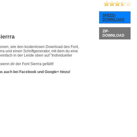
SPEED-
DOWNLOAD
ZIP-
DOWNLOAD
ierrra
ationen, wie den kostenlosen Download des Font,
rra und einen Schriftgenerator, mit dem du eine
infach in der Leiste oben auf "Individueller
enn dir der Font Sierrra gefällt!
ns auch bei Facebook und Google+ hinzu!