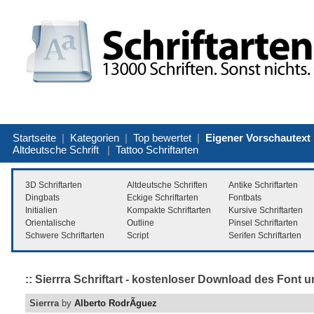
Startseite
|
Kategorien
|
Top bewertet
|
Eigener Vorschautext
Altdeutsche Schrift
|
Tattoo Schriftarten
3D Schriftarten
Altdeutsche Schriften
Antike Schriftarten
Dingbats
Eckige Schriftarten
Fontbats
Initialien
Kompakte Schriftarten
Kursive Schriftarten
Orientalische
Outline
Pinsel Schriftarten
Schwere Schriftarten
Script
Serifen Schriftarten
:: Sierrra Schriftart - kostenloser Download des Font u
Sierrra
by
Alberto RodrÃ­guez