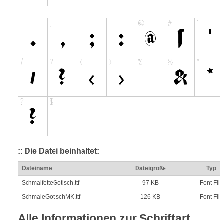
:: Die Datei beinhaltet:
Dateiname
Dateigröße
Typ
SchmalfetteGotisch.ttf
97 KB
Font Fi
SchmaleGotischMK.ttf
126 KB
Font Fi
Alle Informationen zur Schriftart