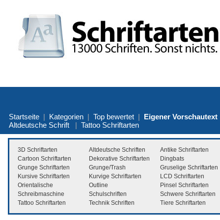
Startseite
|
Kategorien
|
Top bewertet
|
Eigener Vorschautext
Altdeutsche Schrift
|
Tattoo Schriftarten
3D Schriftarten
Altdeutsche Schriften
Antike Schriftarten
Cartoon Schriftarten
Dekorative Schriftarten
Dingbats
Grunge Schriftarten
Grunge/Trash
Gruselige Schriftarten
Kursive Schriftarten
Kurvige Schriftarten
LCD Schriftarten
Orientalische
Outline
Pinsel Schriftarten
Schreibmaschine
Schulschriften
Schwere Schriftarten
Tattoo Schriftarten
Technik Schriften
Tiere Schriftarten