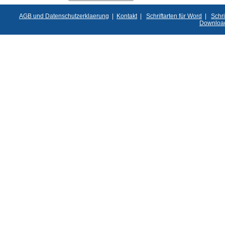
AGB und Datenschutzerklaerung
|
Kontakt
|
Schriftarten für Word
|
Schri
Downloa