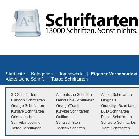
Startseite
|
Kategorien
|
Top bewertet
|
Eigener Vorschautext
Altdeutsche Schrift
|
Tattoo Schriftarten
3D Schriftarten
Altdeutsche Schriften
Antike Schriftarten
Cartoon Schriftarten
Dekorative Schriftarten
Dingbats
Grunge Schriftarten
Grunge/Trash
Gruselige Schriftarten
Kursive Schriftarten
Kurvige Schriftarten
LCD Schriftarten
Orientalische
Outline
Pinsel Schriftarten
Schreibmaschine
Schulschriften
Schwere Schriftarten
Tattoo Schriftarten
Technik Schriften
Tiere Schriftarten