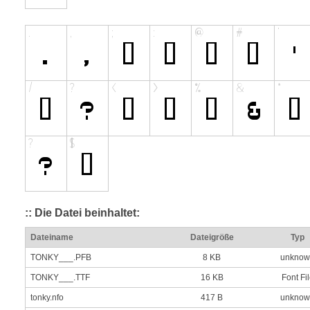
:: Die Datei beinhaltet:
Dateiname
Dateigröße
Typ
TONKY___.PFB
8 KB
unknow
TONKY___.TTF
16 KB
Font Fi
tonky.nfo
417 B
unknow