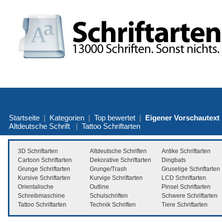
Startseite
|
Kategorien
|
Top bewertet
|
Eigener Vorschautext
Altdeutsche Schrift
|
Tattoo Schriftarten
3D Schriftarten
Altdeutsche Schriften
Antike Schriftarten
Cartoon Schriftarten
Dekorative Schriftarten
Dingbats
Grunge Schriftarten
Grunge/Trash
Gruselige Schriftarten
Kursive Schriftarten
Kurvige Schriftarten
LCD Schriftarten
Orientalische
Outline
Pinsel Schriftarten
Schreibmaschine
Schulschriften
Schwere Schriftarten
Tattoo Schriftarten
Technik Schriften
Tiere Schriftarten