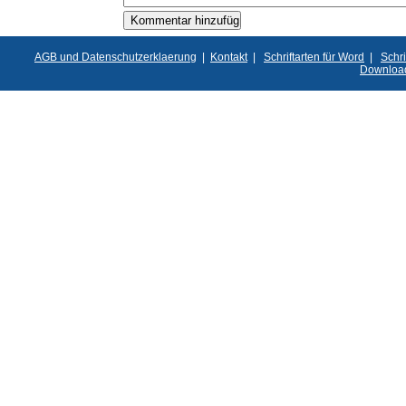
AGB und Datenschutzerklaerung
|
Kontakt
|
Schriftarten für Word
|
Schri
Downloa