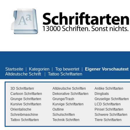
Startseite
|
Kategorien
|
Top bewertet
|
Eigener Vorschautext
Altdeutsche Schrift
|
Tattoo Schriftarten
3D Schriftarten
Altdeutsche Schriften
Antike Schriftarten
Cartoon Schriftarten
Dekorative Schriftarten
Dingbats
Grunge Schriftarten
Grunge/Trash
Gruselige Schriftarten
Kursive Schriftarten
Kurvige Schriftarten
LCD Schriftarten
Orientalische
Outline
Pinsel Schriftarten
Schreibmaschine
Schulschriften
Schwere Schriftarten
Tattoo Schriftarten
Technik Schriften
Tiere Schriftarten