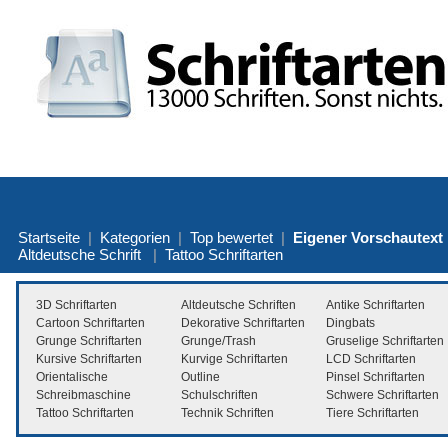
Startseite
|
Kategorien
|
Top bewertet
|
Eigener Vorschautext
Altdeutsche Schrift
|
Tattoo Schriftarten
3D Schriftarten
Altdeutsche Schriften
Antike Schriftarten
Cartoon Schriftarten
Dekorative Schriftarten
Dingbats
Grunge Schriftarten
Grunge/Trash
Gruselige Schriftarten
Kursive Schriftarten
Kurvige Schriftarten
LCD Schriftarten
Orientalische
Outline
Pinsel Schriftarten
Schreibmaschine
Schulschriften
Schwere Schriftarten
Tattoo Schriftarten
Technik Schriften
Tiere Schriftarten