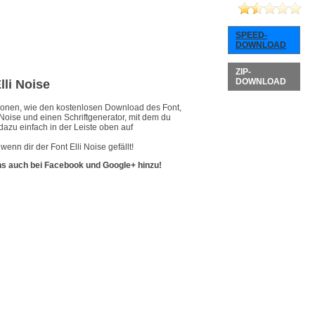
SPEED-
DOWNLOAD
ZIP-
DOWNLOAD
lli Noise
ationen, wie den kostenlosen Download des Font,
 Noise und einen Schriftgenerator, mit dem du
dazu einfach in der Leiste oben auf
enn dir der Font Elli Noise gefällt!
ns auch bei Facebook und Google+ hinzu!