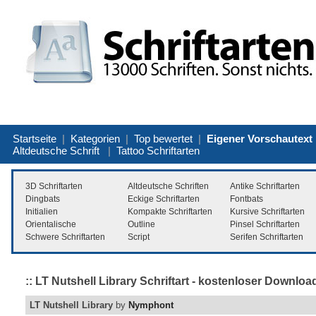
Startseite
|
Kategorien
|
Top bewertet
|
Eigener Vorschautext
Altdeutsche Schrift
|
Tattoo Schriftarten
3D Schriftarten
Altdeutsche Schriften
Antike Schriftarten
Dingbats
Eckige Schriftarten
Fontbats
Initialien
Kompakte Schriftarten
Kursive Schriftarten
Orientalische
Outline
Pinsel Schriftarten
Schwere Schriftarten
Script
Serifen Schriftarten
:: LT Nutshell Library Schriftart - kostenloser Downloa
LT Nutshell Library
by
Nymphont