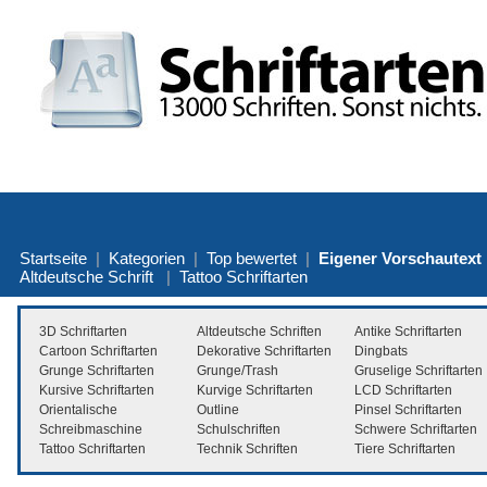
Startseite
|
Kategorien
|
Top bewertet
|
Eigener Vorschautext
Altdeutsche Schrift
|
Tattoo Schriftarten
3D Schriftarten
Altdeutsche Schriften
Antike Schriftarten
Cartoon Schriftarten
Dekorative Schriftarten
Dingbats
Grunge Schriftarten
Grunge/Trash
Gruselige Schriftarten
Kursive Schriftarten
Kurvige Schriftarten
LCD Schriftarten
Orientalische
Outline
Pinsel Schriftarten
Schreibmaschine
Schulschriften
Schwere Schriftarten
Tattoo Schriftarten
Technik Schriften
Tiere Schriftarten