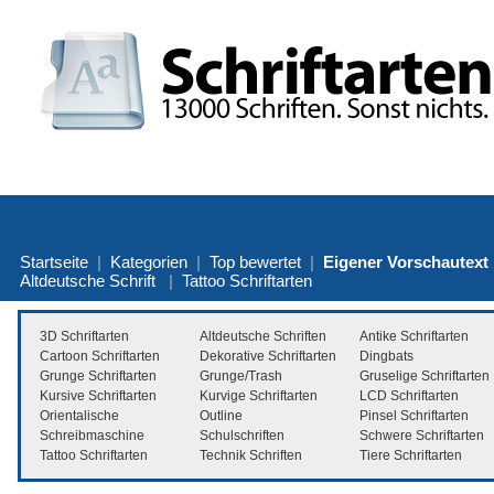
Startseite
|
Kategorien
|
Top bewertet
|
Eigener Vorschautext
Altdeutsche Schrift
|
Tattoo Schriftarten
3D Schriftarten
Altdeutsche Schriften
Antike Schriftarten
Cartoon Schriftarten
Dekorative Schriftarten
Dingbats
Grunge Schriftarten
Grunge/Trash
Gruselige Schriftarten
Kursive Schriftarten
Kurvige Schriftarten
LCD Schriftarten
Orientalische
Outline
Pinsel Schriftarten
Schreibmaschine
Schulschriften
Schwere Schriftarten
Tattoo Schriftarten
Technik Schriften
Tiere Schriftarten