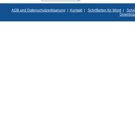
AGB und Datenschutzerklaerung
|
Kontakt
|
Schriftarten für Word
|
Schri
Downloa