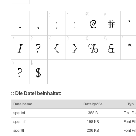
:: Die Datei beinhaltet:
Dateiname
Dateigröße
Typ
spqr.txt
388 B
Text Fil
spqri.ttf
198 KB
Font Fi
spqr.ttf
236 KB
Font Fi