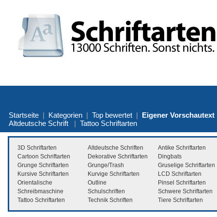
Startseite
|
Kategorien
|
Top bewertet
|
Eigener Vorschautext
Altdeutsche Schrift
|
Tattoo Schriftarten
3D Schriftarten
Altdeutsche Schriften
Antike Schriftarten
Cartoon Schriftarten
Dekorative Schriftarten
Dingbats
Grunge Schriftarten
Grunge/Trash
Gruselige Schriftarten
Kursive Schriftarten
Kurvige Schriftarten
LCD Schriftarten
Orientalische
Outline
Pinsel Schriftarten
Schreibmaschine
Schulschriften
Schwere Schriftarten
Tattoo Schriftarten
Technik Schriften
Tiere Schriftarten