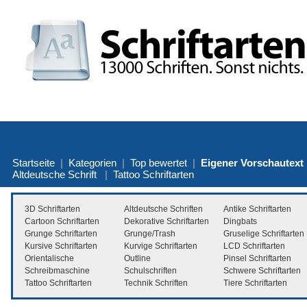
Startseite
|
Kategorien
|
Top bewertet
|
Eigener Vorschautext
Altdeutsche Schrift
|
Tattoo Schriftarten
3D Schriftarten
Altdeutsche Schriften
Antike Schriftarten
Cartoon Schriftarten
Dekorative Schriftarten
Dingbats
Grunge Schriftarten
Grunge/Trash
Gruselige Schriftarten
Kursive Schriftarten
Kurvige Schriftarten
LCD Schriftarten
Orientalische
Outline
Pinsel Schriftarten
Schreibmaschine
Schulschriften
Schwere Schriftarten
Tattoo Schriftarten
Technik Schriften
Tiere Schriftarten