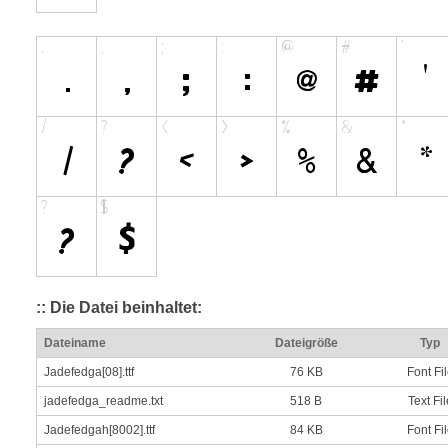
:: Die Datei beinhaltet:
Dateiname
Dateigröße
Typ
Jadefedga[08].ttf
76 KB
Font Fi
jadefedga_readme.txt
518 B
Text Fil
Jadefedgah[8002].ttf
84 KB
Font Fi