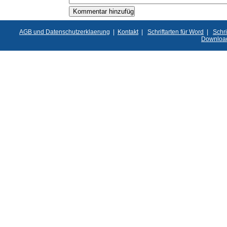
AGB und Datenschutzerklaerung
|
Kontakt
|
Schriftarten für Word
|
Schri
Downloa