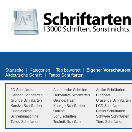
Startseite
|
Kategorien
|
Top bewertet
|
Eigener Vorschautext
Altdeutsche Schrift
|
Tattoo Schriftarten
3D Schriftarten
Altdeutsche Schriften
Antike Schriftarten
Cartoon Schriftarten
Dekorative Schriftarten
Dingbats
Grunge Schriftarten
Grunge/Trash
Gruselige Schriftarten
Kursive Schriftarten
Kurvige Schriftarten
LCD Schriftarten
Orientalische
Outline
Pinsel Schriftarten
Schreibmaschine
Schulschriften
Schwere Schriftarten
Tattoo Schriftarten
Technik Schriften
Tiere Schriftarten