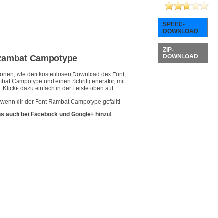
SPEED-
DOWNLOAD
ZIP-
DOWNLOAD
t Rambat Campotype
ationen, wie den kostenlosen Download des Font,
mbat Campotype und einen Schriftgenerator, mit
 Klicke dazu einfach in der Leiste oben auf
 wenn dir der Font Rambat Campotype gefällt!
ns auch bei Facebook und Google+ hinzu!