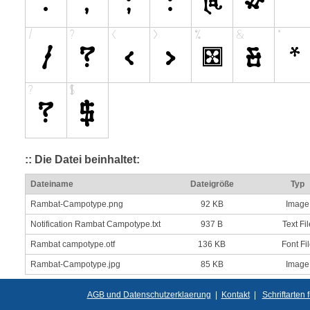
:: Die Datei beinhaltet:
Dateiname
Dateigröße
Typ
Rambat-Campotype.png
92 KB
Image
Notification Rambat Campotype.txt
937 B
Text Fil
Rambat campotype.otf
136 KB
Font Fi
Rambat-Campotype.jpg
85 KB
Image
AGB und Datenschutzerklaerung
|
Kontakt
|
Schriftarten 