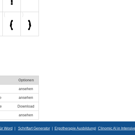
Optionen
ansehen
e
ansehen
le
Download
ansehen
für Word
|
Schriftart Generator
|
Ergotherapie Ausbildung
|
Clinomic AI in Intensi