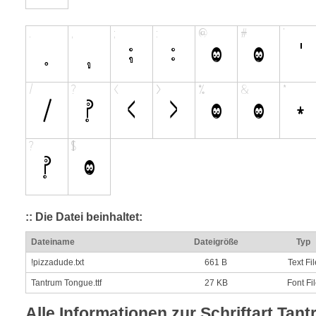
:: Die Datei beinhaltet:
Dateiname
Dateigröße
Typ
!pizzadude.txt
661 B
Text Fil
Tantrum Tongue.ttf
27 KB
Font Fi
Alle Informationen zur Schriftart Tan