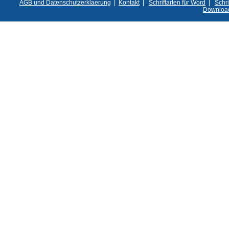
AGB und Datenschutzerklaerung
|
Kontakt
|
Schriftarten für Word
|
Schri
Downloa