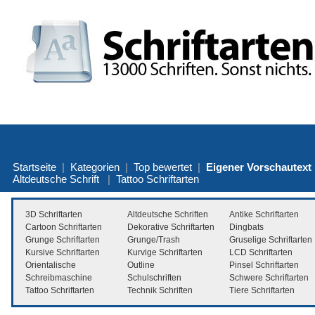
Startseite
|
Kategorien
|
Top bewertet
|
Eigener Vorschautext
Altdeutsche Schrift
|
Tattoo Schriftarten
3D Schriftarten
Altdeutsche Schriften
Antike Schriftarten
Cartoon Schriftarten
Dekorative Schriftarten
Dingbats
Grunge Schriftarten
Grunge/Trash
Gruselige Schriftarten
Kursive Schriftarten
Kurvige Schriftarten
LCD Schriftarten
Orientalische
Outline
Pinsel Schriftarten
Schreibmaschine
Schulschriften
Schwere Schriftarten
Tattoo Schriftarten
Technik Schriften
Tiere Schriftarten