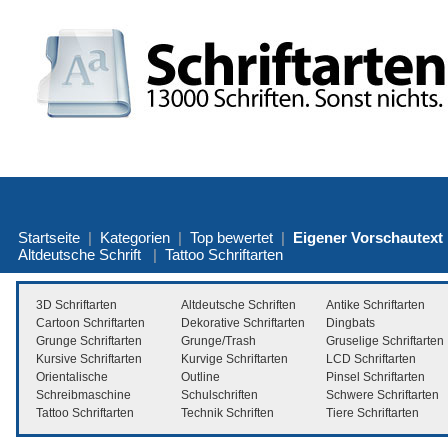
Startseite
|
Kategorien
|
Top bewertet
|
Eigener Vorschautext
Altdeutsche Schrift
|
Tattoo Schriftarten
3D Schriftarten
Altdeutsche Schriften
Antike Schriftarten
Cartoon Schriftarten
Dekorative Schriftarten
Dingbats
Grunge Schriftarten
Grunge/Trash
Gruselige Schriftarten
Kursive Schriftarten
Kurvige Schriftarten
LCD Schriftarten
Orientalische
Outline
Pinsel Schriftarten
Schreibmaschine
Schulschriften
Schwere Schriftarten
Tattoo Schriftarten
Technik Schriften
Tiere Schriftarten