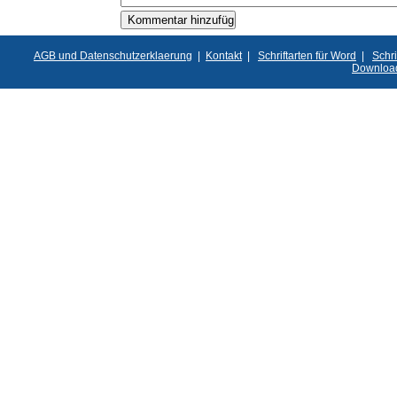
AGB und Datenschutzerklaerung
|
Kontakt
|
Schriftarten für Word
|
Schri
Downloa