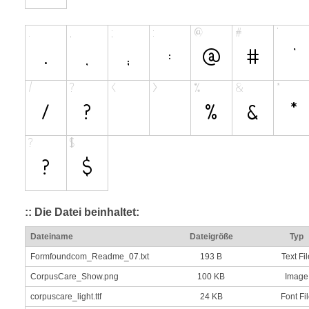
:: Die Datei beinhaltet:
Dateiname
Dateigröße
Typ
Formfoundcom_Readme_07.txt
193 B
Text Fil
CorpusCare_Show.png
100 KB
Image
corpuscare_light.ttf
24 KB
Font Fi