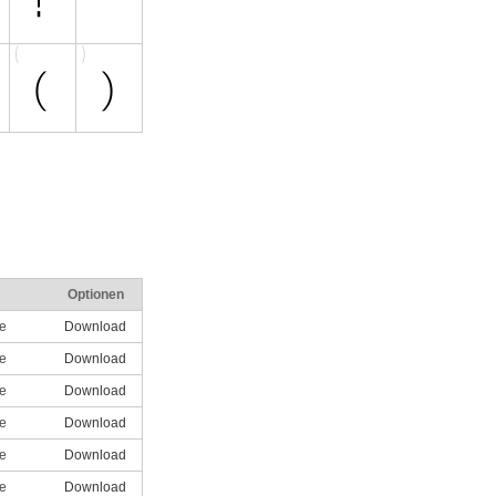
Optionen
le
Download
le
Download
le
Download
le
Download
le
Download
le
Download