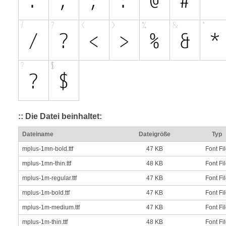
:: Die Datei beinhaltet:
Dateiname
Dateigröße
Typ
mplus-1mn-bold.ttf
47 KB
Font Fi
mplus-1mn-thin.ttf
48 KB
Font Fi
mplus-1m-regular.ttf
47 KB
Font Fi
mplus-1m-bold.ttf
47 KB
Font Fi
mplus-1m-medium.ttf
47 KB
Font Fi
mplus-1m-thin.ttf
48 KB
Font Fi