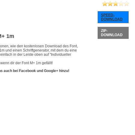
SPEED-
DOWNLOAD
ZIP-
DOWNLOAD
 M+ 1m
ationen, wie den kostenlosen Download des Font,
1m und einen Schriftgenerator, mit dem du eine
infach in der Leiste oben auf "Individueller
wenn dir der Font M+ 1m gefällt!
ns auch bei Facebook und Google+ hinzu!