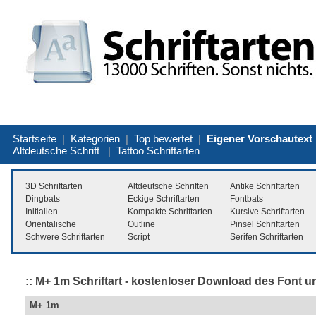
Startseite
|
Kategorien
|
Top bewertet
|
Eigener Vorschautext
Altdeutsche Schrift
|
Tattoo Schriftarten
3D Schriftarten
Altdeutsche Schriften
Antike Schriftarten
Dingbats
Eckige Schriftarten
Fontbats
Initialien
Kompakte Schriftarten
Kursive Schriftarten
Orientalische
Outline
Pinsel Schriftarten
Schwere Schriftarten
Script
Serifen Schriftarten
:: M+ 1m Schriftart - kostenloser Download des Font un
M+ 1m