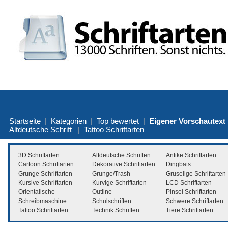
Startseite
|
Kategorien
|
Top bewertet
|
Eigener Vorschautext
Altdeutsche Schrift
|
Tattoo Schriftarten
3D Schriftarten
Altdeutsche Schriften
Antike Schriftarten
Cartoon Schriftarten
Dekorative Schriftarten
Dingbats
Grunge Schriftarten
Grunge/Trash
Gruselige Schriftarten
Kursive Schriftarten
Kurvige Schriftarten
LCD Schriftarten
Orientalische
Outline
Pinsel Schriftarten
Schreibmaschine
Schulschriften
Schwere Schriftarten
Tattoo Schriftarten
Technik Schriften
Tiere Schriftarten