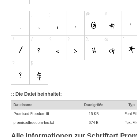
:: Die Datei beinhaltet:
Dateiname
Dateigröße
Typ
Promised Freedom.ttf
15 KB
Font Fi
promisedfreedom-tou.txt
674 B
Text Fil
Alle Informationen zur Schriftart Pro