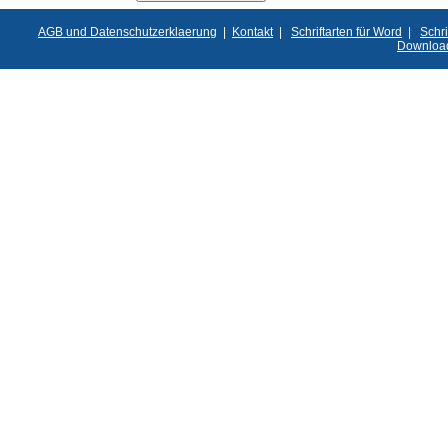
AGB und Datenschutzerklaerung
|
Kontakt
|
Schriftarten für Word
|
Schri
Downloa