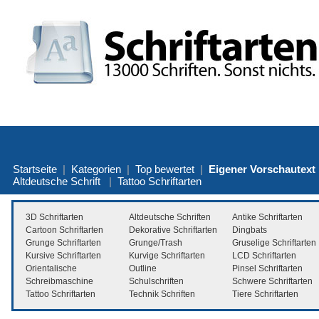
Startseite
|
Kategorien
|
Top bewertet
|
Eigener Vorschautext
Altdeutsche Schrift
|
Tattoo Schriftarten
3D Schriftarten
Altdeutsche Schriften
Antike Schriftarten
Cartoon Schriftarten
Dekorative Schriftarten
Dingbats
Grunge Schriftarten
Grunge/Trash
Gruselige Schriftarten
Kursive Schriftarten
Kurvige Schriftarten
LCD Schriftarten
Orientalische
Outline
Pinsel Schriftarten
Schreibmaschine
Schulschriften
Schwere Schriftarten
Tattoo Schriftarten
Technik Schriften
Tiere Schriftarten