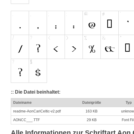
:: Die Datei beinhaltet:
Dateiname
Dateigröße
Typ
readme-AonCariCeltic-v2.pdf
163 KB
unknow
AONCC___.TTF
29 KB
Font Fi
Alle Informationen zur Schriftart Aon 