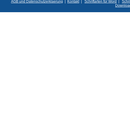
AGB und Datenschutzerklaerung
|
Kontakt
|
Schriftarten für Word
|
Schri
Downloa