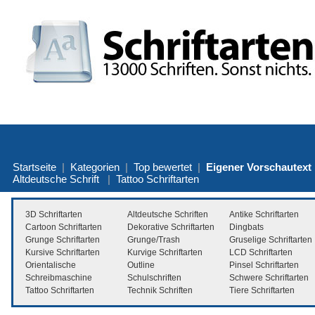
Startseite
|
Kategorien
|
Top bewertet
|
Eigener Vorschautext
Altdeutsche Schrift
|
Tattoo Schriftarten
3D Schriftarten
Altdeutsche Schriften
Antike Schriftarten
Cartoon Schriftarten
Dekorative Schriftarten
Dingbats
Grunge Schriftarten
Grunge/Trash
Gruselige Schriftarten
Kursive Schriftarten
Kurvige Schriftarten
LCD Schriftarten
Orientalische
Outline
Pinsel Schriftarten
Schreibmaschine
Schulschriften
Schwere Schriftarten
Tattoo Schriftarten
Technik Schriften
Tiere Schriftarten