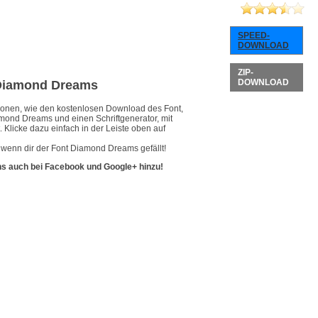
SPEED-
DOWNLOAD
ZIP-
DOWNLOAD
t Diamond Dreams
ationen, wie den kostenlosen Download des Font,
amond Dreams und einen Schriftgenerator, mit
 Klicke dazu einfach in der Leiste oben auf
 wenn dir der Font Diamond Dreams gefällt!
ns auch bei Facebook und Google+ hinzu!