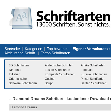
Startseite
|
Kategorien
|
Top bewertet
|
Eigener Vorschautext
Altdeutsche Schrift
|
Tattoo Schriftarten
3D Schriftarten
Altdeutsche Schriften
Antike Schriftarten
Dingbats
Eckige Schriftarten
Fontbats
Initialien
Kompakte Schriftarten
Kursive Schriftarten
Orientalische
Outline
Pinsel Schriftarten
Schwere Schriftarten
Script
Serifen Schriftarten
:: Diamond Dreams Schriftart - kostenloser Download d
Diamond Dreams