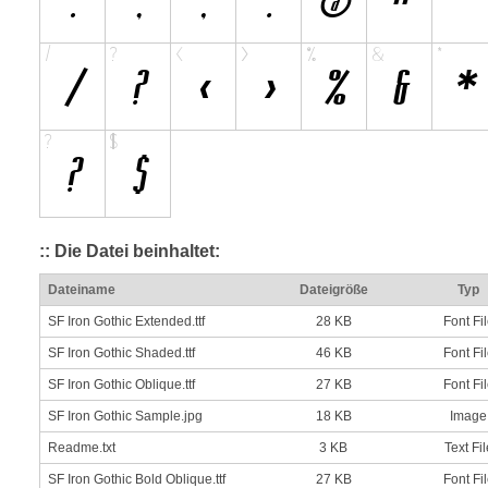
:: Die Datei beinhaltet:
Dateiname
Dateigröße
Typ
SF Iron Gothic Extended.ttf
28 KB
Font Fi
SF Iron Gothic Shaded.ttf
46 KB
Font Fi
SF Iron Gothic Oblique.ttf
27 KB
Font Fi
SF Iron Gothic Sample.jpg
18 KB
Image
Readme.txt
3 KB
Text Fil
SF Iron Gothic Bold Oblique.ttf
27 KB
Font Fi