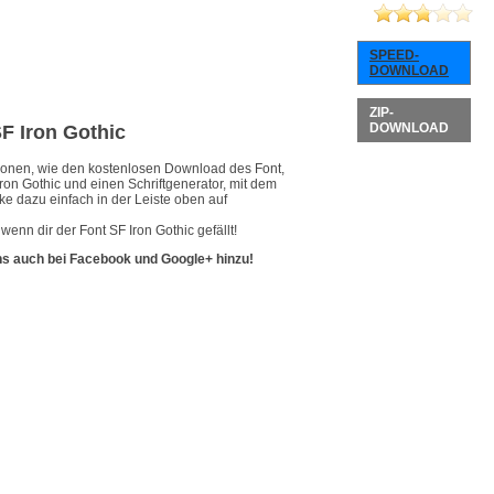
SPEED-
DOWNLOAD
ZIP-
DOWNLOAD
SF Iron Gothic
ationen, wie den kostenlosen Download des Font,
ron Gothic und einen Schriftgenerator, mit dem
ke dazu einfach in der Leiste oben auf
enn dir der Font SF Iron Gothic gefällt!
ns auch bei Facebook und Google+ hinzu!