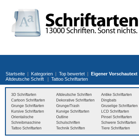
Startseite
|
Kategorien
|
Top bewertet
|
Eigener Vorschautext
Altdeutsche Schrift
|
Tattoo Schriftarten
3D Schriftarten
Altdeutsche Schriften
Antike Schriftarten
Cartoon Schriftarten
Dekorative Schriftarten
Dingbats
Grunge Schriftarten
Grunge/Trash
Gruselige Schriftarten
Kursive Schriftarten
Kurvige Schriftarten
LCD Schriftarten
Orientalische
Outline
Pinsel Schriftarten
Schreibmaschine
Schulschriften
Schwere Schriftarten
Tattoo Schriftarten
Technik Schriften
Tiere Schriftarten