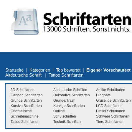
Startseite
|
Kategorien
|
Top bewertet
|
Eigener Vorschautext
Altdeutsche Schrift
|
Tattoo Schriftarten
3D Schriftarten
Altdeutsche Schriften
Antike Schriftarten
Cartoon Schriftarten
Dekorative Schriftarten
Dingbats
Grunge Schriftarten
Grunge/Trash
Gruselige Schriftarten
Kursive Schriftarten
Kurvige Schriftarten
LCD Schriftarten
Orientalische
Outline
Pinsel Schriftarten
Schreibmaschine
Schulschriften
Schwere Schriftarten
Tattoo Schriftarten
Technik Schriften
Tiere Schriftarten