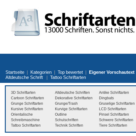
Startseite
|
Kategorien
|
Top bewertet
|
Eigener Vorschautext
Altdeutsche Schrift
|
Tattoo Schriftarten
3D Schriftarten
Altdeutsche Schriften
Antike Schriftarten
Cartoon Schriftarten
Dekorative Schriftarten
Dingbats
Grunge Schriftarten
Grunge/Trash
Gruselige Schriftarten
Kursive Schriftarten
Kurvige Schriftarten
LCD Schriftarten
Orientalische
Outline
Pinsel Schriftarten
Schreibmaschine
Schulschriften
Schwere Schriftarten
Tattoo Schriftarten
Technik Schriften
Tiere Schriftarten