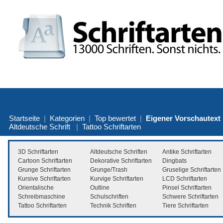
Startseite
|
Kategorien
|
Top bewertet
|
Eigener Vorschautext
Altdeutsche Schrift
|
Tattoo Schriftarten
3D Schriftarten
Altdeutsche Schriften
Antike Schriftarten
Cartoon Schriftarten
Dekorative Schriftarten
Dingbats
Grunge Schriftarten
Grunge/Trash
Gruselige Schriftarten
Kursive Schriftarten
Kurvige Schriftarten
LCD Schriftarten
Orientalische
Outline
Pinsel Schriftarten
Schreibmaschine
Schulschriften
Schwere Schriftarten
Tattoo Schriftarten
Technik Schriften
Tiere Schriftarten