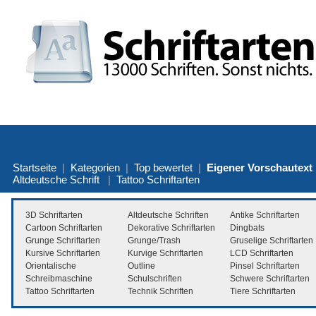
Startseite
|
Kategorien
|
Top bewertet
|
Eigener Vorschautext
Altdeutsche Schrift
|
Tattoo Schriftarten
3D Schriftarten
Altdeutsche Schriften
Antike Schriftarten
Cartoon Schriftarten
Dekorative Schriftarten
Dingbats
Grunge Schriftarten
Grunge/Trash
Gruselige Schriftarten
Kursive Schriftarten
Kurvige Schriftarten
LCD Schriftarten
Orientalische
Outline
Pinsel Schriftarten
Schreibmaschine
Schulschriften
Schwere Schriftarten
Tattoo Schriftarten
Technik Schriften
Tiere Schriftarten