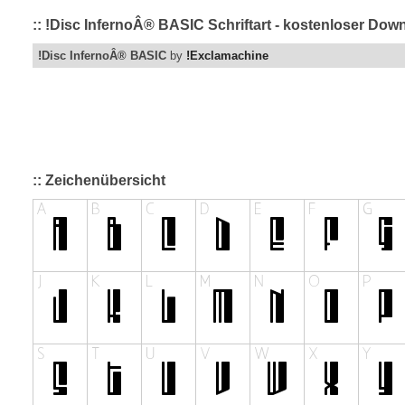
:: !Disc InfernoÂ® BASIC Schriftart - kostenloser Dow
!Disc InfernoÂ® BASIC
by
!Exclamachine
:: Zeichenübersicht