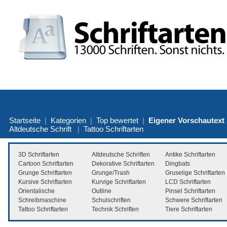
Startseite
|
Kategorien
|
Top bewertet
|
Eigener Vorschautext
Altdeutsche Schrift
|
Tattoo Schriftarten
3D Schriftarten
Altdeutsche Schriften
Antike Schriftarten
Cartoon Schriftarten
Dekorative Schriftarten
Dingbats
Grunge Schriftarten
Grunge/Trash
Gruselige Schriftarten
Kursive Schriftarten
Kurvige Schriftarten
LCD Schriftarten
Orientalische
Outline
Pinsel Schriftarten
Schreibmaschine
Schulschriften
Schwere Schriftarten
Tattoo Schriftarten
Technik Schriften
Tiere Schriftarten