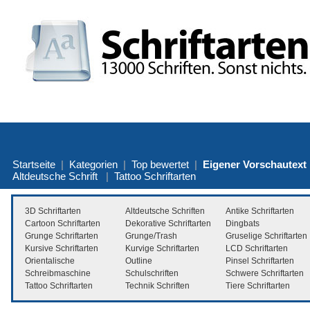
Startseite
|
Kategorien
|
Top bewertet
|
Eigener Vorschautext
Altdeutsche Schrift
|
Tattoo Schriftarten
3D Schriftarten
Altdeutsche Schriften
Antike Schriftarten
Cartoon Schriftarten
Dekorative Schriftarten
Dingbats
Grunge Schriftarten
Grunge/Trash
Gruselige Schriftarten
Kursive Schriftarten
Kurvige Schriftarten
LCD Schriftarten
Orientalische
Outline
Pinsel Schriftarten
Schreibmaschine
Schulschriften
Schwere Schriftarten
Tattoo Schriftarten
Technik Schriften
Tiere Schriftarten