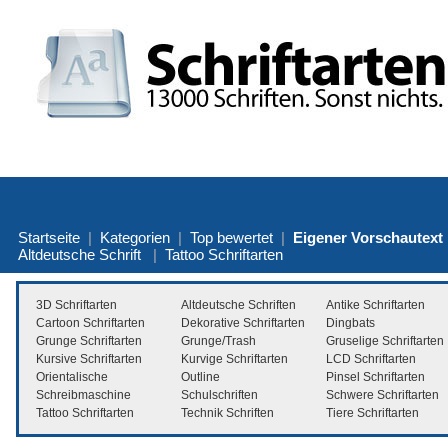
Startseite
|
Kategorien
|
Top bewertet
|
Eigener Vorschautext
Altdeutsche Schrift
|
Tattoo Schriftarten
3D Schriftarten
Altdeutsche Schriften
Antike Schriftarten
Cartoon Schriftarten
Dekorative Schriftarten
Dingbats
Grunge Schriftarten
Grunge/Trash
Gruselige Schriftarten
Kursive Schriftarten
Kurvige Schriftarten
LCD Schriftarten
Orientalische
Outline
Pinsel Schriftarten
Schreibmaschine
Schulschriften
Schwere Schriftarten
Tattoo Schriftarten
Technik Schriften
Tiere Schriftarten