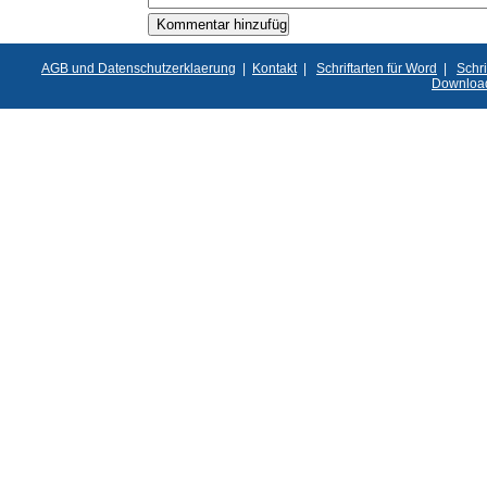
AGB und Datenschutzerklaerung
|
Kontakt
|
Schriftarten für Word
|
Schri
Downloa