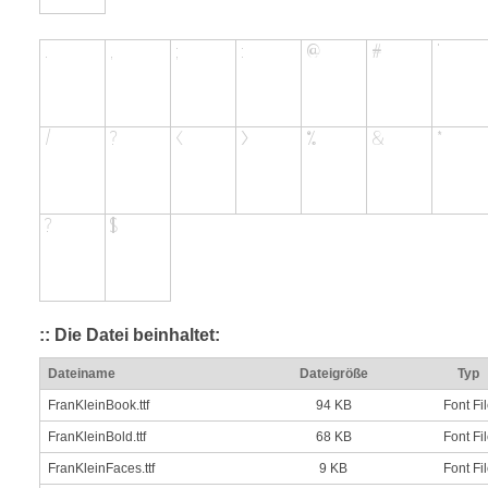
:: Die Datei beinhaltet:
Dateiname
Dateigröße
Typ
FranKleinBook.ttf
94 KB
Font Fi
FranKleinBold.ttf
68 KB
Font Fi
FranKleinFaces.ttf
9 KB
Font Fi