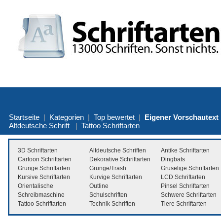
Startseite
|
Kategorien
|
Top bewertet
|
Eigener Vorschautext
Altdeutsche Schrift
|
Tattoo Schriftarten
3D Schriftarten
Altdeutsche Schriften
Antike Schriftarten
Cartoon Schriftarten
Dekorative Schriftarten
Dingbats
Grunge Schriftarten
Grunge/Trash
Gruselige Schriftarten
Kursive Schriftarten
Kurvige Schriftarten
LCD Schriftarten
Orientalische
Outline
Pinsel Schriftarten
Schreibmaschine
Schulschriften
Schwere Schriftarten
Tattoo Schriftarten
Technik Schriften
Tiere Schriftarten