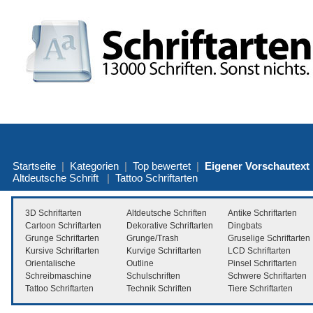
Startseite
|
Kategorien
|
Top bewertet
|
Eigener Vorschautext
Altdeutsche Schrift
|
Tattoo Schriftarten
3D Schriftarten
Altdeutsche Schriften
Antike Schriftarten
Cartoon Schriftarten
Dekorative Schriftarten
Dingbats
Grunge Schriftarten
Grunge/Trash
Gruselige Schriftarten
Kursive Schriftarten
Kurvige Schriftarten
LCD Schriftarten
Orientalische
Outline
Pinsel Schriftarten
Schreibmaschine
Schulschriften
Schwere Schriftarten
Tattoo Schriftarten
Technik Schriften
Tiere Schriftarten