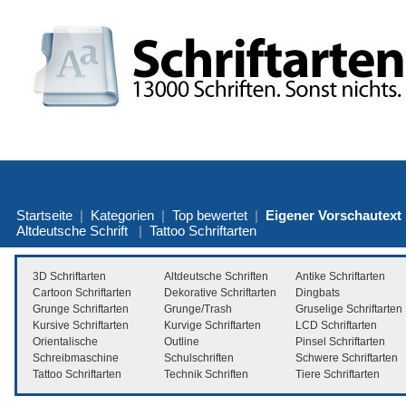
Startseite
|
Kategorien
|
Top bewertet
|
Eigener Vorschautext
Altdeutsche Schrift
|
Tattoo Schriftarten
3D Schriftarten
Altdeutsche Schriften
Antike Schriftarten
Cartoon Schriftarten
Dekorative Schriftarten
Dingbats
Grunge Schriftarten
Grunge/Trash
Gruselige Schriftarten
Kursive Schriftarten
Kurvige Schriftarten
LCD Schriftarten
Orientalische
Outline
Pinsel Schriftarten
Schreibmaschine
Schulschriften
Schwere Schriftarten
Tattoo Schriftarten
Technik Schriften
Tiere Schriftarten