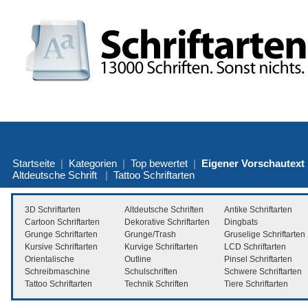
Startseite
|
Kategorien
|
Top bewertet
|
Eigener Vorschautext
Altdeutsche Schrift
|
Tattoo Schriftarten
3D Schriftarten
Altdeutsche Schriften
Antike Schriftarten
Cartoon Schriftarten
Dekorative Schriftarten
Dingbats
Grunge Schriftarten
Grunge/Trash
Gruselige Schriftarten
Kursive Schriftarten
Kurvige Schriftarten
LCD Schriftarten
Orientalische
Outline
Pinsel Schriftarten
Schreibmaschine
Schulschriften
Schwere Schriftarten
Tattoo Schriftarten
Technik Schriften
Tiere Schriftarten