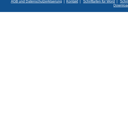
AGB und Datenschutzerklaerung
|
Kontakt
|
Schriftarten für Word
|
Schri
Downloa