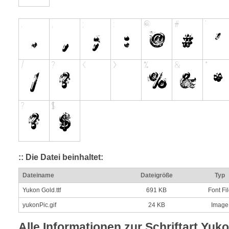
:: Die Datei beinhaltet:
Dateiname
Dateigröße
Typ
Yukon Gold.ttf
691 KB
Font Fi
yukonPic.gif
24 KB
Image
Alle Informationen zur Schriftart Yuk