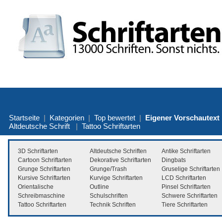
Startseite
|
Kategorien
|
Top bewertet
|
Eigener Vorschautext
Altdeutsche Schrift
|
Tattoo Schriftarten
3D Schriftarten
Altdeutsche Schriften
Antike Schriftarten
Cartoon Schriftarten
Dekorative Schriftarten
Dingbats
Grunge Schriftarten
Grunge/Trash
Gruselige Schriftarten
Kursive Schriftarten
Kurvige Schriftarten
LCD Schriftarten
Orientalische
Outline
Pinsel Schriftarten
Schreibmaschine
Schulschriften
Schwere Schriftarten
Tattoo Schriftarten
Technik Schriften
Tiere Schriftarten