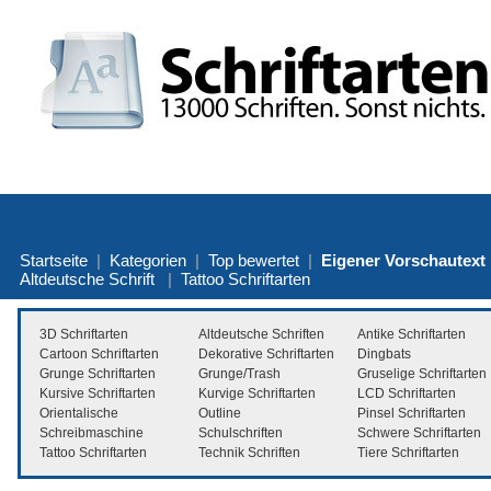
Startseite
|
Kategorien
|
Top bewertet
|
Eigener Vorschautext
Altdeutsche Schrift
|
Tattoo Schriftarten
3D Schriftarten
Altdeutsche Schriften
Antike Schriftarten
Cartoon Schriftarten
Dekorative Schriftarten
Dingbats
Grunge Schriftarten
Grunge/Trash
Gruselige Schriftarten
Kursive Schriftarten
Kurvige Schriftarten
LCD Schriftarten
Orientalische
Outline
Pinsel Schriftarten
Schreibmaschine
Schulschriften
Schwere Schriftarten
Tattoo Schriftarten
Technik Schriften
Tiere Schriftarten